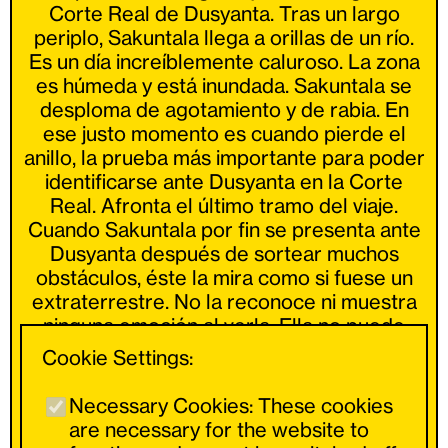
Corte Real de Dusyanta. Tras un largo
periplo, Sakuntala llega a orillas de un río.
Es un día increíblemente caluroso. La zona
es húmeda y está inundada. Sakuntala se
desploma de agotamiento y de rabia. En
ese justo momento es cuando pierde el
anillo, la prueba más importante para poder
identificarse ante Dusyanta en la Corte
Real. Afronta el último tramo del viaje.
Cuando Sakuntala por fin se presenta ante
Dusyanta después de sortear muchos
obstáculos, éste la mira como si fuese un
extraterrestre. No la reconoce ni muestra
ninguna emoción al verla. Ella no puede
mostrarle el anillo que Dusyanta le había
Cookie Settings:
dado como muestra de su amor. Al no
poder presentar pruebas, Sakuntala es
Necessary Cookies: These cookies
rechazada, lo que la hace quedar desolada
are necessary for the website to
y sumirse en la desesperación.