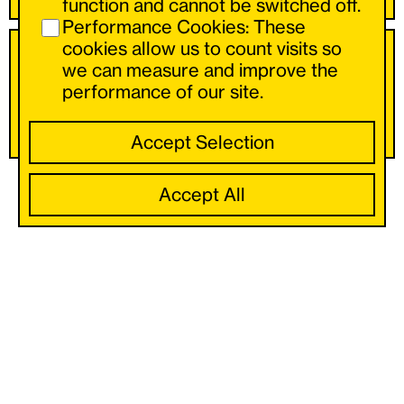
function and cannot be switched off.
Puedes navegar hacia delante y hacia
Performance Cookies: These
atrás con los botones de la izquierda y la
cookies allow us to count visits so
derecha.
we can measure and improve the
Ilustraciones
performance of our site.
Pete Sharp
Accept Selection
Accept All