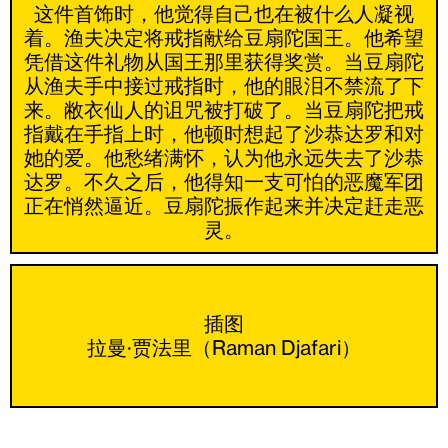
这件首饰时，他觉得自己也在被什么人凝视
着。渔夫决定将戒指献给豆扇陀国王。他希望
凭借这件礼物从国王那里获得奖赏。当豆扇陀
从渔夫手中接过戒指时，他的眼泪不禁流了下
来。敝衣仙人的诅咒被打破了。当豆扇陀把戒
指戴在手指上时，他顿时想起了沙恭达罗和对
她的爱。他愁绪满怀，认为他永远失去了沙恭
达罗。不久之后，他得知一支可怕的恶魔军团
正在悄然逼近。豆扇陀振作起来并决定赶走恶
灵。
插图
拉曼·贾法里（Raman Djafari）